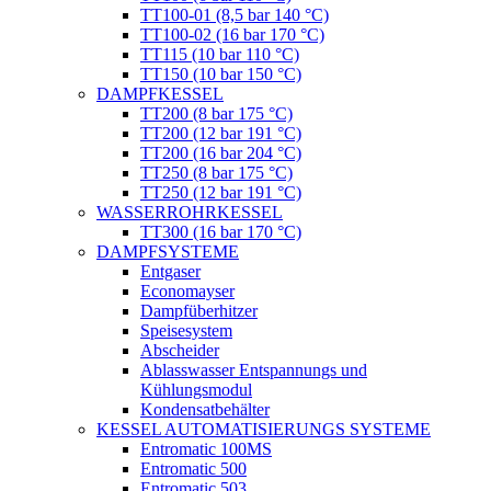
ТТ100-01 (8,5 bar 140 °C)
ТТ100-02 (16 bar 170 °C)
ТТ115 (10 bar 110 °C)
ТТ150 (10 bar 150 °C)
DAMPFKESSEL
ТТ200 (8 bar 175 °C)
ТТ200 (12 bar 191 °C)
ТТ200 (16 bar 204 °C)
ТТ250 (8 bar 175 °C)
ТТ250 (12 bar 191 °C)
WASSERROHRKESSEL
ТТ300 (16 bar 170 °C)
DAMPFSYSTEME
Entgaser
Economayser
Dampfüberhitzer
Speisesystem
Abscheider
Ablasswasser Entspannungs und
Kühlungsmodul
Kondensatbehälter
KESSEL AUTOMATISIERUNGS SYSTEME
Entromatic 100MS
Entromatic 500
Entromatic 503