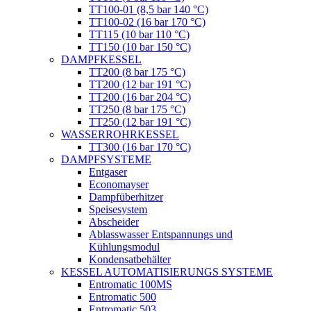
ТТ100-01 (8,5 bar 140 °C)
ТТ100-02 (16 bar 170 °C)
ТТ115 (10 bar 110 °C)
ТТ150 (10 bar 150 °C)
DAMPFKESSEL
ТТ200 (8 bar 175 °C)
ТТ200 (12 bar 191 °C)
ТТ200 (16 bar 204 °C)
ТТ250 (8 bar 175 °C)
ТТ250 (12 bar 191 °C)
WASSERROHRKESSEL
ТТ300 (16 bar 170 °C)
DAMPFSYSTEME
Entgaser
Economayser
Dampfüberhitzer
Speisesystem
Abscheider
Ablasswasser Entspannungs und
Kühlungsmodul
Kondensatbehälter
KESSEL AUTOMATISIERUNGS SYSTEME
Entromatic 100MS
Entromatic 500
Entromatic 503