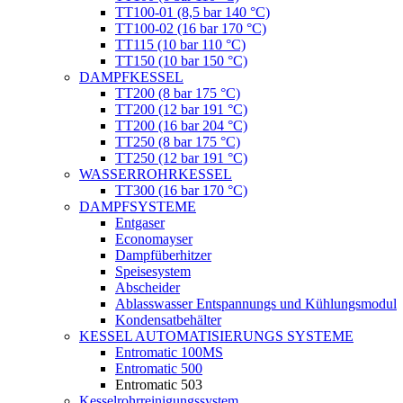
ТТ100-01 (8,5 bar 140 °C)
ТТ100-02 (16 bar 170 °C)
ТТ115 (10 bar 110 °C)
ТТ150 (10 bar 150 °C)
DAMPFKESSEL
ТТ200 (8 bar 175 °C)
ТТ200 (12 bar 191 °C)
ТТ200 (16 bar 204 °C)
ТТ250 (8 bar 175 °C)
ТТ250 (12 bar 191 °C)
WASSERROHRKESSEL
ТТ300 (16 bar 170 °C)
DAMPFSYSTEME
Entgaser
Economayser
Dampfüberhitzer
Speisesystem
Abscheider
Ablasswasser Entspannungs und Kühlungsmodul
Kondensatbehälter
KESSEL AUTOMATISIERUNGS SYSTEME
Entromatic 100MS
Entromatic 500
Entromatic 503
Kesselrohrreinigungssystem